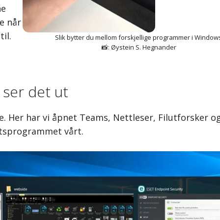
ne
e når
il.
Slik bytter du mellom forskjellige programmer i Window
📸: Øystein S. Hegnander
k ser det ut
se. Her har vi åpnet Teams, Nettleser, Filutforsker o
tsprogrammet vårt.