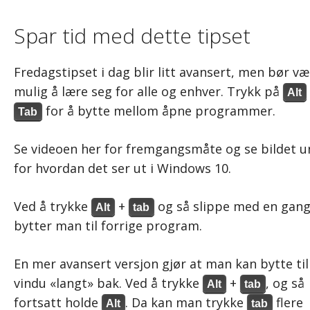
Spar tid med dette tipset
Fredagstipset i dag blir litt avansert, men bør væ
mulig å lære seg for alle og enhver. Trykk på
Alt
for å bytte mellom åpne programmer.
Tab
Se videoen her for fremgangsmåte og se bildet u
for hvordan det ser ut i Windows 10.
Ved å trykke
+
og så slippe med en gan
Alt
tab
bytter man til forrige program.
En mer avansert versjon gjør at man kan bytte til
vindu «langt» bak. Ved å trykke
+
, og så
Alt
tab
fortsatt holde
. Da kan man trykke
flere
Alt
tab