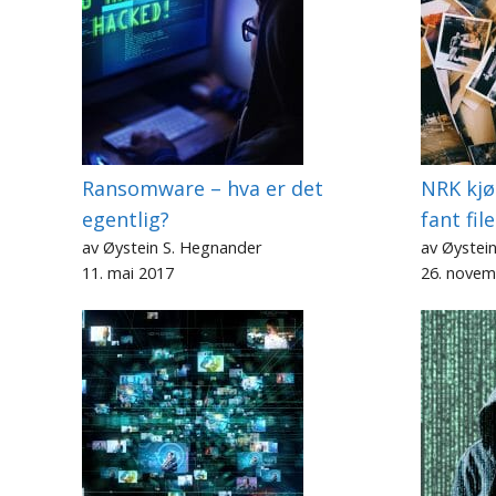
Ransomware – hva er det
NRK kjø
egentlig?
fant fil
av Øystein S. Hegnander
av Øystei
11. mai 2017
26. novem