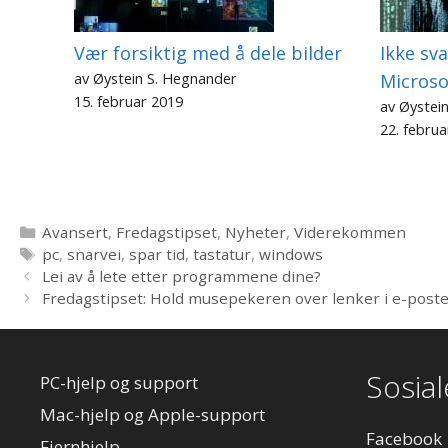
Vær forsiktig med å dele bilder
Ikke sva
av Øystein S. Hegnander
Microso
15. februar 2019
av Øystei
22. februa
Kategorier
Avansert
,
Fredagstipset
,
Nyheter
,
Viderekommen
Stikkord
pc
,
snarvei
,
spar tid
,
tastatur
,
windows
Lei av å lete etter programmene dine?
Fredagstipset: Hold musepekeren over lenker i e-poster
Sosia
PC-hjelp og support
Mac-hjelp og Apple-support
Facebook
Fjernhjelp