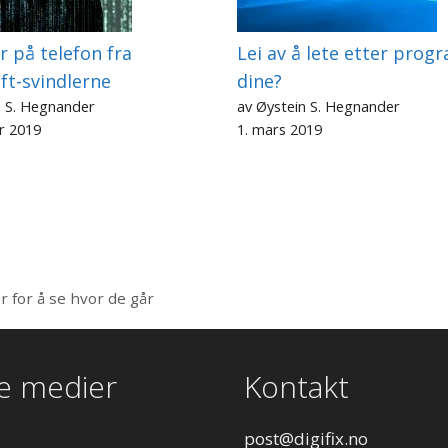
r på telefon fra
Lei av å lete etter pro
ft-svindlerne
dine?
n S. Hegnander
av Øystein S. Hegnander
r 2019
1. mars 2019
 for å se hvor de går
le medier
Kontakt
post
@digifix.no