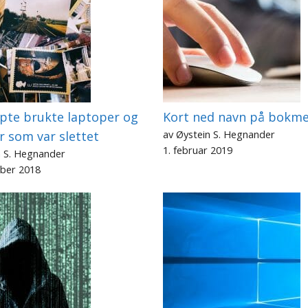
pte brukte laptoper og
Kort ned navn på bokme
av Øystein S. Hegnander
er som var slettet
1. februar 2019
n S. Hegnander
ber 2018