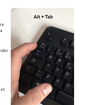
re
+
nder
g
 et