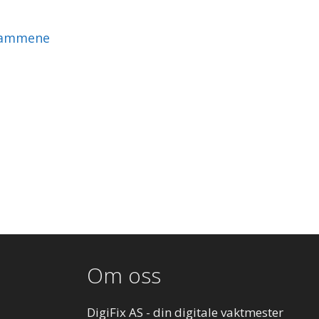
grammene
Om oss
DigiFix AS - din digitale vaktmester