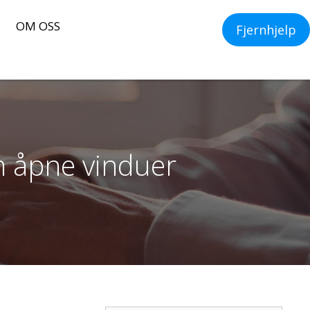
OM OSS
Fjernhjelp
om åpne vinduer