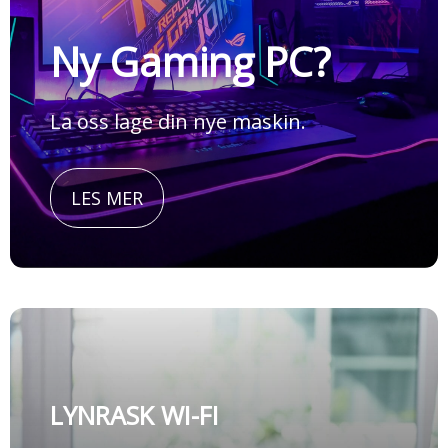
Ny Gaming PC?
La oss lage din nye maskin.
LES MER
LYNRASK WI-FI