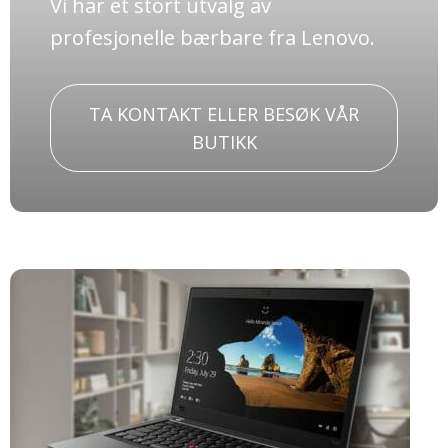
Vi har et stort utvalg av
profesjonelle bærbare fra Lenovo.
TA KONTAKT ELLER BESØK VÅR
BUTIKK