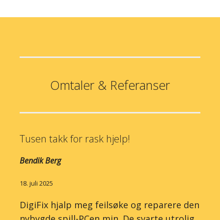
Omtaler & Referanser
Tusen takk for rask hjelp!
Bendik Berg
18. juli 2025
DigiFix hjalp meg feilsøke og reparere den
nybygde spill-PCen min. De svarte utrolig