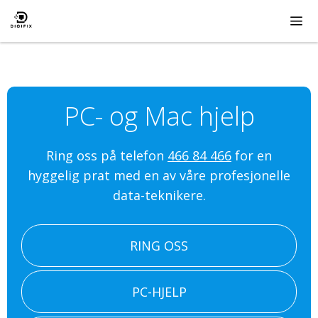
Hopp
til
innhold
ME
PC- og Mac hjelp
Ring oss på telefon
466 84 466
for en
hyggelig prat med en av våre profesjonelle
data-teknikere.
RING OSS
PC-HJELP