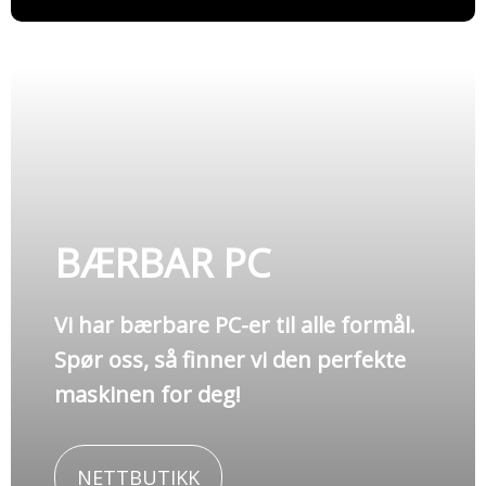
BÆRBAR PC
Vi har bærbare PC-er til alle formål.
Spør oss, så finner vi den perfekte
maskinen for deg!
NETTBUTIKK