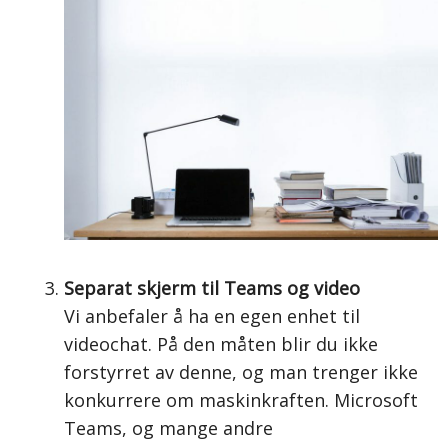
Separat skjerm til Teams og video
Vi anbefaler å ha en egen enhet til
videochat. På den måten blir du ikke
forstyrret av denne, og man trenger ikke
konkurrere om maskinkraften. Microsoft
Teams, og mange andre