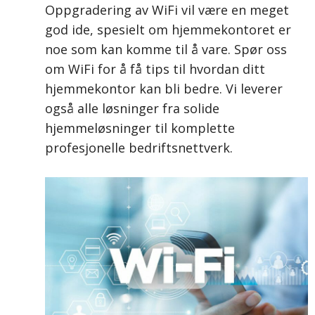
Oppgradering av WiFi vil være en meget
god ide, spesielt om hjemmekontoret er
noe som kan komme til å vare. Spør oss
om WiFi for å få tips til hvordan ditt
hjemmekontor kan bli bedre. Vi leverer
også alle løsninger fra solide
hjemmeløsninger til komplette
profesjonelle bedriftsnettverk.