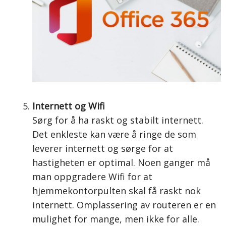
Internett og Wifi
Sørg for å ha raskt og stabilt internett.
Det enkleste kan være å ringe de som
leverer internett og sørge for at
hastigheten er optimal. Noen ganger må
man oppgradere Wifi for at
hjemmekontorpulten skal få raskt nok
internett. Omplassering av routeren er en
mulighet for mange, men ikke for alle.