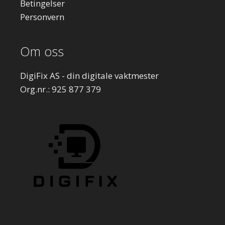
Betingelser
Personvern
Om oss
DigiFix AS - din digitale vaktmester
Org.nr.: 925 877 379