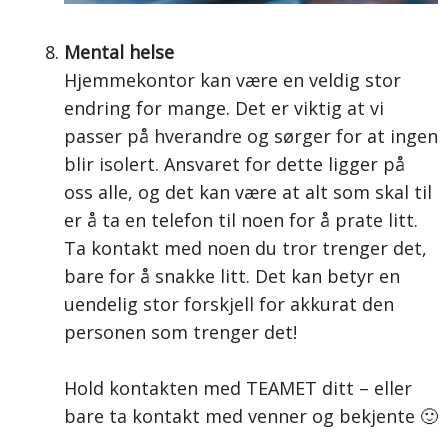
Mental helse
Hjemmekontor kan være en veldig stor
endring for mange. Det er viktig at vi
passer på hverandre og sørger for at ingen
blir isolert. Ansvaret for dette ligger på
oss alle, og det kan være at alt som skal til
er å ta en telefon til noen for å prate litt.
Ta kontakt med noen du tror trenger det,
bare for å snakke litt. Det kan betyr en
uendelig stor forskjell for akkurat den
personen som trenger det!
Hold kontakten med TEAMET ditt – eller
bare ta kontakt med venner og bekjente 🙂