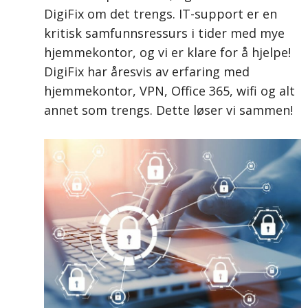
DigiFix om det trengs. IT-support er en
kritisk samfunnsressurs i tider med mye
hjemmekontor, og vi er klare for å hjelpe!
DigiFix har åresvis av erfaring med
hjemmekontor, VPN, Office 365, wifi og alt
annet som trengs. Dette løser vi sammen!