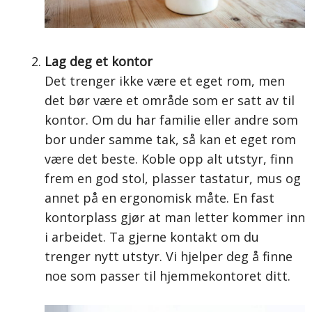
Lag deg et kontor
Det trenger ikke være et eget rom, men
det bør være et område som er satt av til
kontor. Om du har familie eller andre som
bor under samme tak, så kan et eget rom
være det beste. Koble opp alt utstyr, finn
frem en god stol, plasser tastatur, mus og
annet på en ergonomisk måte. En fast
kontorplass gjør at man letter kommer inn
i arbeidet. Ta gjerne kontakt om du
trenger nytt utstyr. Vi hjelper deg å finne
noe som passer til hjemmekontoret ditt.