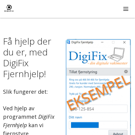
Hopp
til
innhold
ME
Få hjelp der
du er, med
DigiFix
Fjernhjelp!
Slik fungerer det:
Ved hjelp av
programmet
DigiFix
Fjernhjelp
kan vi
fjernstyre