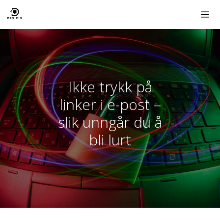
Hopp
til
innhold
ME
Ikke trykk på
linker i e-post –
slik unngår du å
bli lurt