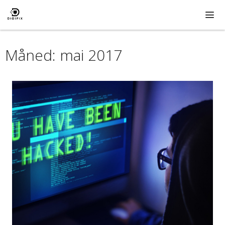
Hopp
til
innhold
ME
Måned:
mai 2017