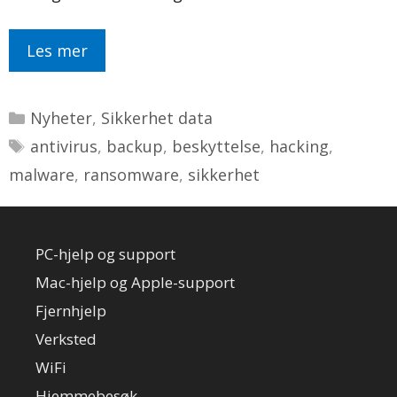
Les mer
Kategorier
Nyheter
,
Sikkerhet data
Stikkord
antivirus
,
backup
,
beskyttelse
,
hacking
,
malware
,
ransomware
,
sikkerhet
PC-hjelp og support
Mac-hjelp og Apple-support
Fjernhjelp
Verksted
WiFi
Hjemmebesøk