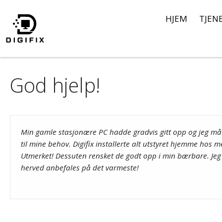
Hopp
HJEM
TJEN
til
innhold
God hjelp!
Min gamle stasjonære PC hadde gradvis gitt opp og jeg mått
til mine behov. Digifix installerte alt utstyret hjemme hos 
Utmerket! Dessuten rensket de godt opp i min bærbare. Jeg
herved anbefales på det varmeste!