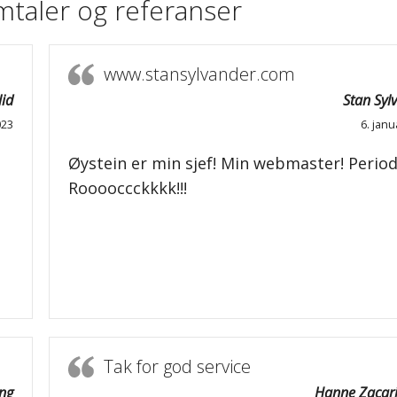
mtaler og referanser
www.stansylvander.com
id
Stan Syl
023
6. janu
Øystein er min sjef! Min webmaster! Period!
Rooooccckkkk!!!
Tak for god service
ng
Hanne Zacar