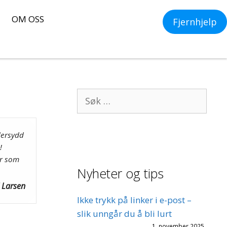
OM OSS
Fjernhjelp
Søk
etter:
dersydd
!
er som
Nyheter og tips
 Larsen
Ikke trykk på linker i e-post –
slik unngår du å bli lurt
1. november 2025