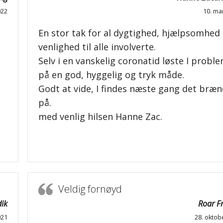
022
10. ma
En stor tak for al dygtighed, hjælpsomhed
venlighed til alle involverte.
Selv i en vanskelig coronatid løste I proble
på en god, hyggelig og tryk måde.
Godt at vide, I findes næste gang det bræ
på.
med venlig hilsen Hanne Zac.
Veldig fornøyd
ik
Roar Fr
021
28. oktob