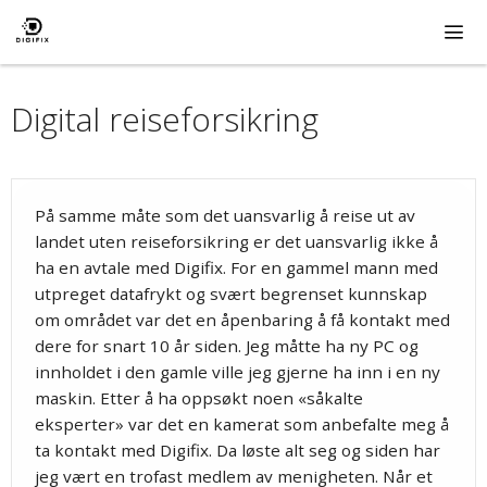
Hopp
til
innhold
ME
Digital reiseforsikring
På samme måte som det uansvarlig å reise ut av
landet uten reiseforsikring er det uansvarlig ikke å
ha en avtale med Digifix. For en gammel mann med
utpreget datafrykt og svært begrenset kunnskap
om området var det en åpenbaring å få kontakt med
dere for snart 10 år siden. Jeg måtte ha ny PC og
innholdet i den gamle ville jeg gjerne ha inn i en ny
maskin. Etter å ha oppsøkt noen «såkalte
eksperter» var det en kamerat som anbefalte meg å
ta kontakt med Digifix. Da løste alt seg og siden har
jeg vært en trofast medlem av menigheten. Når et