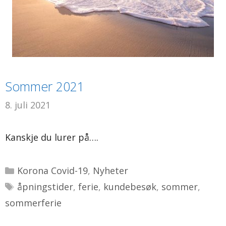
Sommer 2021
8. juli 2021
Kanskje du lurer på….
Kategorier
Korona Covid-19
,
Nyheter
Stikkord
åpningstider
,
ferie
,
kundebesøk
,
sommer
,
sommerferie