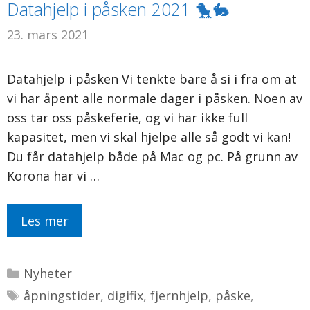
Datahjelp i påsken 2021 🐤🐇
23. mars 2021
Datahjelp i påsken Vi tenkte bare å si i fra om at
vi har åpent alle normale dager i påsken. Noen av
oss tar oss påskeferie, og vi har ikke full
kapasitet, men vi skal hjelpe alle så godt vi kan!
Du får datahjelp både på Mac og pc. På grunn av
Korona har vi …
Les mer
Kategorier
Nyheter
Stikkord
åpningstider
,
digifix
,
fjernhjelp
,
påske
,