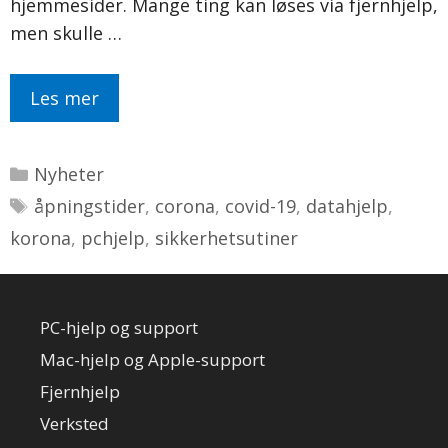
hjemmesider. Mange ting kan løses via fjernhjelp,
men skulle …
Les mer
Kategorier
Nyheter
Stikkord
åpningstider
,
corona
,
covid-19
,
datahjelp
,
korona
,
pchjelp
,
sikkerhetsutiner
PC-hjelp og support
Mac-hjelp og Apple-support
Fjernhjelp
Verksted