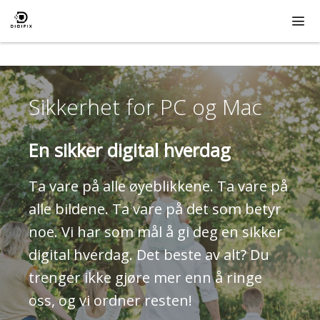
Hopp
til
innhold
ME
Sikkerhet for PC og Mac
En sikker digital hverdag
Ta vare på alle øyeblikkene. Ta vare på
alle bildene. Ta vare på det som betyr
noe. Vi har som mål å gi deg en sikker
digital hverdag. Det beste av alt? Du
trenger ikke gjøre mer enn å ringe
oss, og vi ordner resten!