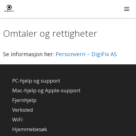
Hopp
til
innhold
ME
Omtaler og rettigheter
Se informasjon her:
Personvern – DigiFix AS
PC-hjelp og support
Mac-hjelp og Apple-support
Fjernhjelp
Verksted
WiFi
Hjemmebesøk