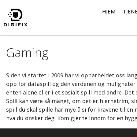
Hopp
HJEM
TJEN
til
innhold
Gaming
Siden vi startet i 2009 har vi opparbeidet oss lan
opp for dataspill og den verdenen og muligheter
enten alene eller i et sosialt spill med andre. Det 
Spill kan være så mangt, om det er hjernetrim, sim
spill du skal spille har mye å si for kravene til 
hva du ønsker deg. Kom gjerne innom for en hygge