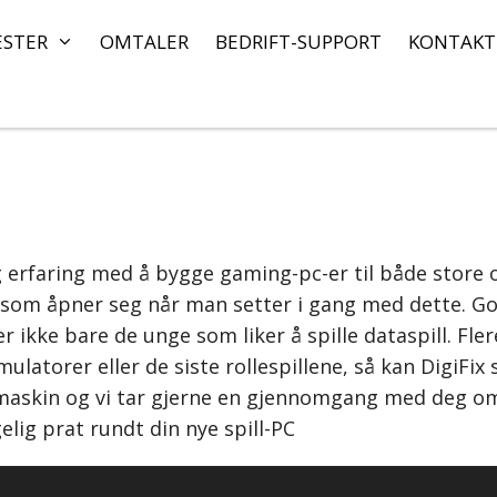
ESTER
OMTALER
BEDRIFT-SUPPORT
KONTAKT
g erfaring med å bygge gaming-pc-er til både store og
 som åpner seg når man setter i gang med dette. G
er ikke bare de unge som liker å spille dataspill. Fler
ulatorer eller de siste rollespillene, så kan DigiFix
en maskin og vi tar gjerne en gjennomgang med deg om
lig prat rundt din nye spill-PC