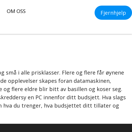
OM OSS
Fjernhjelp
 små i alle prisklasser. Flere og flere får øynene
ode opplevelser skapes foran datamaskinen,
e og flere eldre blir bitt av basillen og koser seg.
 skreddersy en PC innenfor ditt budsjett. Hva slags
 hva du trenger, hva budsjettet ditt tillater og